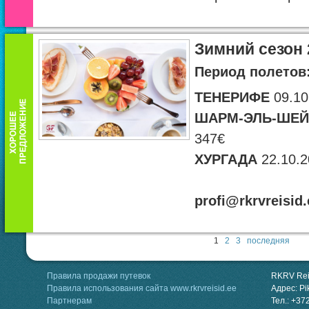
Зимний сезон 
Период полетов
ТЕНЕРИФЕ
09.10
ШАРМ-ЭЛЬ-ШЕЙ
347€
ХУРГАДА
22.10.2
profi@rkrvreisid.
1
2
3
последняя
Правила продажи путевок
RKRV Rei
Правила использования сайта www.rkrvreisid.ee
Адрес: Pik
Партнерам
Тел.: +37