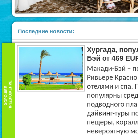
Последние новости:
Хургада, поп
Бэй от 469 EU
Макади-Бэй – п
Ривьере Красно
отелями и спа.
популярны сре
подводного пла
дайвинг-туры п
пещеры, корал
невероятную мо